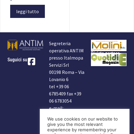
leggi tutto
Segreteria
operativa ANTIM
Rivista partner
presso Italmopa
Suguici su
Servizi Srl
00198 Roma – Via
Lovanio 6
tel +39 06
6785409 fax +39
06 6783054
e-mail:
info@antim.it
We use cookies on our website to
indirizzo Antim:
give you the most relevant
antim2006@libero.it
experience by remembering your