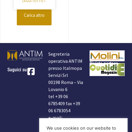
LEGGI TUTTO »
Carica altro
Segreteria
operativa ANTIM
Rivista partner
presso Italmopa
Suguici su
Servizi Srl
00198 Roma – Via
Lovanio 6
tel +39 06
6785409 fax +39
06 6783054
e-mail:
info@antim.it
We use cookies on our website to
indirizzo Antim: