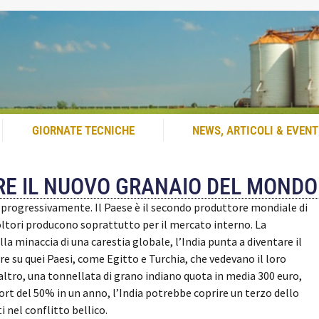
GIORNATE TECNICHE
NEWS, ARTICOLI & EVENT
RE IL NUOVO GRANAIO DEL MONDO
o progressivamente. Il Paese è il secondo produttore mondiale di
oltori producono soprattutto per il mercato interno.
La
a minaccia di una carestia globale, l’India punta a diventare il
 su quei Paesi, come Egitto e Turchia, che vedevano il loro
ltro, una tonnellata di grano indiano quota in media 300 euro,
ort del 50% in un anno, l’India potrebbe coprire un terzo dello
i nel conflitto bellico.