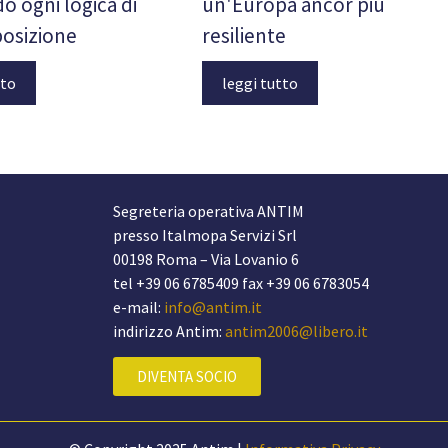
o ogni logica di
un'Europa ancor più
osizione
resiliente
tto
leggi tutto
Segreteria operativa ANTIM
presso Italmopa Servizi Srl
00198 Roma – Via Lovanio 6
tel +39 06 6785409 fax +39 06 6783054
e-mail:
info@antim.it
indirizzo Antim:
antim2006@libero.it
DIVENTA SOCIO