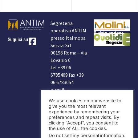
Segreteria
operativa ANTIM
Rivista partner
presso Italmopa
Suguici su
Servizi Srl
00198 Roma – Via
Lovanio 6
tel +39 06
6785409 fax +39
06 6783054
e-mail:
info@antim.it
We use cookies on our website to
indirizzo Antim:
give you the most relevant
antim2006@libero.it
experience by remembering your
preferences and repeat visits. By
clicking “Accept”, you consent to
DIVENTA
the use of ALL the cookies.
SOCIO
Do not sell my personal information
.