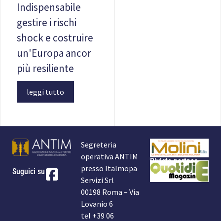
Indispensabile
gestire i rischi
shock e costruire
un'Europa ancor
più resiliente
leggi tutto
Segreteria
operativa ANTIM
Rivista partner
presso Italmopa
Suguici su
Servizi Srl
00198 Roma – Via
Lovanio 6
tel +39 06