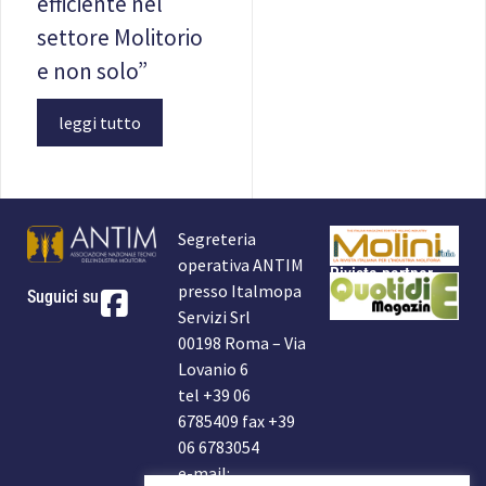
efficiente nel
settore Molitorio
e non solo”
leggi tutto
Segreteria
operativa ANTIM
Rivista partner
presso Italmopa
Suguici su
Servizi Srl
00198 Roma – Via
Lovanio 6
tel +39 06
6785409 fax +39
06 6783054
e-mail: