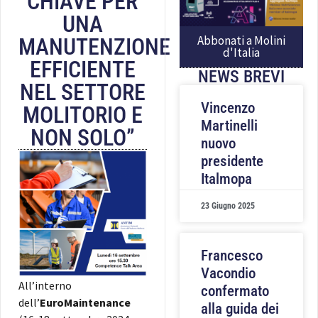
CHIAVE PER
UNA
Abbonati a Molini
MANUTENZIONE
d'Italia
EFFICIENTE
NEWS BREVI
NEL SETTORE
Vincenzo
MOLITORIO E
Martinelli
NON SOLO”
nuovo
presidente
Italmopa
23 Giugno 2025
Francesco
Vacondio
All’interno
confermato
dell’
EuroMaintenance
alla guida dei