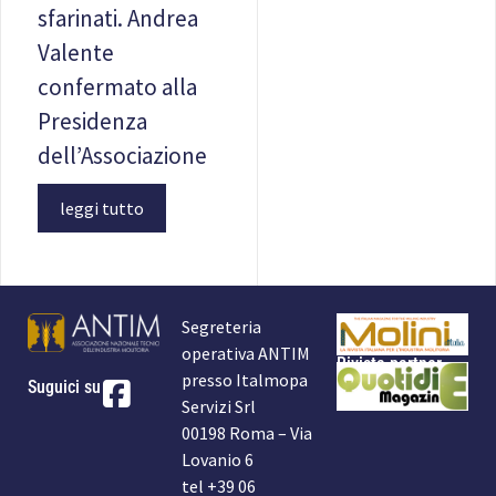
sfarinati. Andrea
Valente
confermato alla
Presidenza
dell’Associazione
leggi tutto
Segreteria
operativa ANTIM
Rivista partner
presso Italmopa
Suguici su
Servizi Srl
00198 Roma – Via
Lovanio 6
tel +39 06