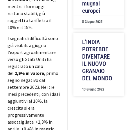
mugnai
mentre i formaggi
europei
restano stabili, già
soggetti a tariffe tra il
5 Giugno 2025
10% e il 15%.
I segnali di difficoltà sono
L’INDIA
già visibili: a giugno
POTREBBE
l’export agroalimentare
DIVENTARE
verso gli Stati Uniti ha
IL NUOVO
registrato un calo
GRANAIO
del
2,9% in valore
, primo
DEL MONDO
segno negativo dal
settembre 2023. Nei tre
13 Giugno 2022
mesi precedenti, con i dazi
aggiuntivi al 10%, la
crescita si era
progressivamente
assottigliata: +1,3% in
aprile, +0,4% in maggio,