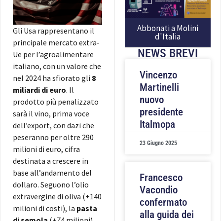
Abbonati a Molini
Gli Usa rappresentano il
d'Italia
principale mercato extra-
NEWS BREVI
Ue per l’agroalimentare
italiano, con un valore che
Vincenzo
nel 2024 ha sfiorato gli
8
Martinelli
miliardi di euro
. Il
nuovo
prodotto più penalizzato
presidente
sarà il
vino
, prima voce
Italmopa
dell’export, con dazi che
peseranno per oltre
290
23 Giugno 2025
milioni di euro
, cifra
destinata a crescere in
base all’andamento del
Francesco
dollaro. Seguono l’
olio
Vacondio
extravergine di oliva
(+140
confermato
milioni di costi), la
pasta
alla guida dei
di semola
(+74 milioni),