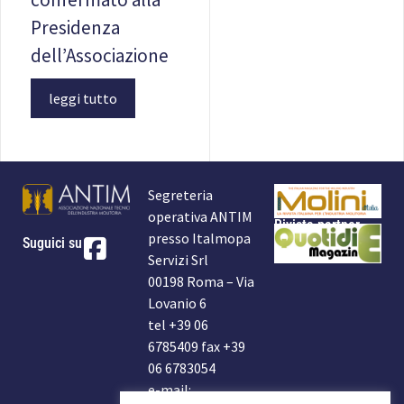
Presidenza
dell’Associazione
leggi tutto
Segreteria
operativa ANTIM
Rivista partner
presso Italmopa
Suguici su
Servizi Srl
00198 Roma – Via
Lovanio 6
tel +39 06
6785409 fax +39
06 6783054
e-mail: