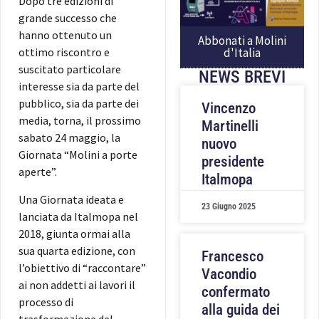
Dopo tre edizioni di
grande successo che
hanno ottenuto un
Abbonati a Molini
d'Italia
ottimo riscontro e
suscitato particolare
NEWS BREVI
interesse sia da parte del
pubblico, sia da parte dei
Vincenzo
media, torna, il prossimo
Martinelli
sabato 24 maggio, la
nuovo
Giornata “Molini a porte
presidente
aperte”.
Italmopa
Una Giornata ideata e
23 Giugno 2025
lanciata da Italmopa nel
2018, giunta ormai alla
sua quarta edizione, con
Francesco
l’obiettivo di “raccontare”
Vacondio
ai non addetti ai lavori il
confermato
processo di
alla guida dei
trasformazione del