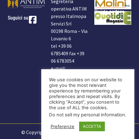
Segreteria
operativa ANTIM
Rivista partner
presso Italmopa
Suguici su
Servizi Srl
00198 Roma – Via
Lovanio 6
tel +39 06
6785409 fax +39
06 6783054
e-mail:
info@antim.it
We use cookies on our website to
indirizzo Antim:
give you the most relevant
antim2006@libero.it
experience by remembering your
preferences and repeat visits. By
clicking “Accept”, you consent to
DIVENTA
the use of ALL the cookies.
SOCIO
Do not sell my personal information
.
Preferenze
ACCETTA
© Copyright 2025 Antim |
Informativa Privacy