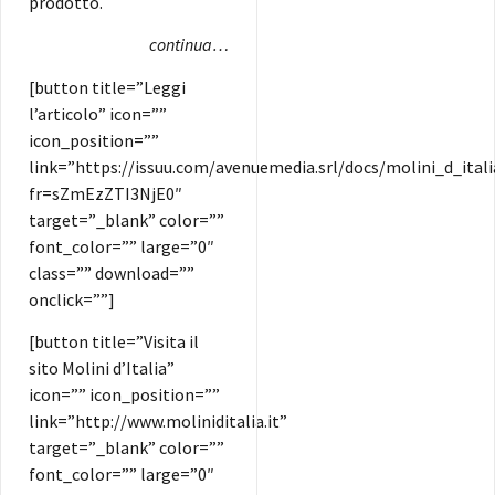
prodotto.
continua…
[button title=”Leggi
l’articolo” icon=””
icon_position=””
link=”https://issuu.com/avenuemedia.srl/docs/molini_d_itali
fr=sZmEzZTI3NjE0″
target=”_blank” color=””
font_color=”” large=”0″
class=”” download=””
onclick=””]
[button title=”Visita il
sito Molini d’Italia”
icon=”” icon_position=””
link=”http://www.moliniditalia.it”
target=”_blank” color=””
font_color=”” large=”0″