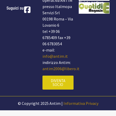
operativa ANTIM
Rivista partner
presso Italmopa
Suguici su
Servizi Srl
00198 Roma – Via
Lovanio 6
tel +39 06
6785409 fax +39
06 6783054
e-mail:
info@antim.it
indirizzo Antim:
antim2006@libero.it
DIVENTA
SOCIO
© Copyright 2025 Antim |
Informativa Privacy