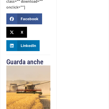
class=”” download=””
onclick=””]
Facebook
X
LinkedIn
Guarda anche