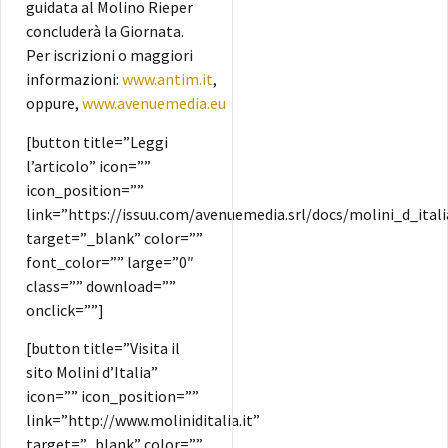
guidata al Molino Rieper
concluderà la Giornata.
Per iscrizioni o maggiori
informazioni:
www.antim.it
,
oppure,
www.avenuemedia.eu
[button title=”Leggi
l’articolo” icon=””
icon_position=””
link=”https://issuu.com/avenuemedia.srl/docs/molini_d_ital
target=”_blank” color=””
font_color=”” large=”0″
class=”” download=””
onclick=””]
[button title=”Visita il
sito Molini d’Italia”
icon=”” icon_position=””
link=”http://www.moliniditalia.it”
target=”_blank” color=””