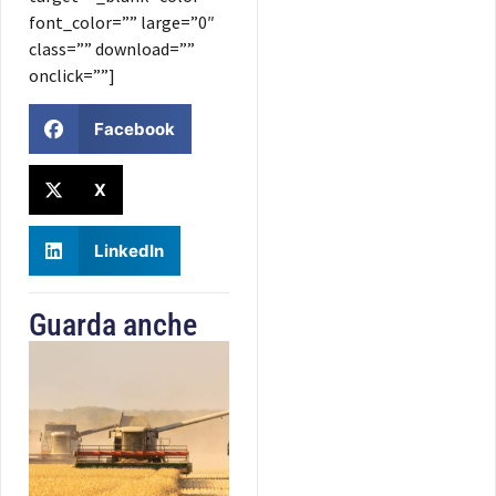
font_color=”” large=”0″
class=”” download=””
onclick=””]
Facebook
X
LinkedIn
Guarda anche