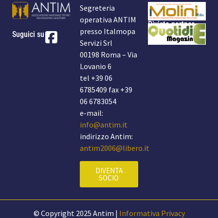
Segreteria
operativa ANTIM
Rivista partner
presso Italmopa
Suguici su
Servizi Srl
00198 Roma – Via
Lovanio 6
tel +39 06
6785409 fax +39
06 6783054
e-mail:
info@antim.it
indirizzo Antim:
antim2006@libero.it
DIVENTA
SOCIO
© Copyright 2025 Antim |
Informativa Privacy