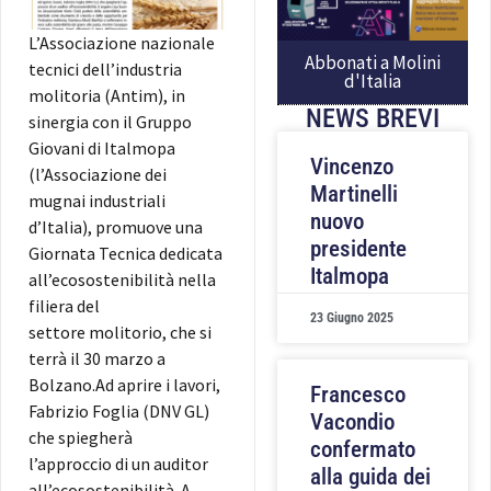
L’Associazione nazionale
Abbonati a Molini
tecnici dell’industria
d'Italia
molitoria (Antim), in
NEWS BREVI
sinergia con il Gruppo
Giovani di Italmopa
Vincenzo
(l’Associazione dei
Martinelli
mugnai industriali
nuovo
d’Italia), promuove una
presidente
Giornata Tecnica dedicata
Italmopa
all’ecosostenibilità nella
filiera del
23 Giugno 2025
settore molitorio, che si
terrà il 30 marzo a
Bolzano.
Ad aprire i lavori,
Francesco
Fabrizio Foglia (DNV GL)
Vacondio
che spiegherà
confermato
l’approccio di un auditor
alla guida dei
all’ecosostenibilità. A