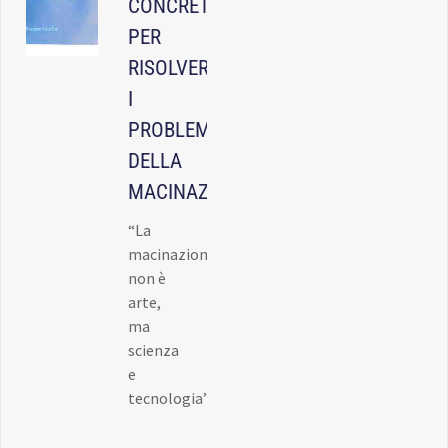
CONCRETO
PER
RISOLVERE
I
PROBLEMI
DELLA
MACINAZIONE
“La
macinazione
non è
arte,
ma
scienza
e
tecnologia”