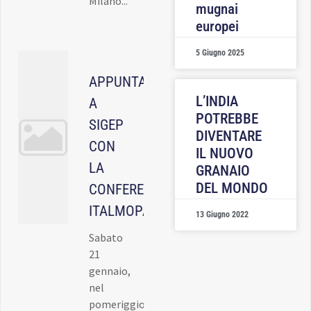
Milano...
mugnai
europei
5 Giugno 2025
APPUNTAMENTO
L’INDIA
A
POTREBBE
SIGEP
DIVENTARE
CON
IL NUOVO
LA
GRANAIO
DEL MONDO
CONFERENZA
ITALMOPA
13 Giugno 2022
Sabato
21
gennaio,
nel
pomeriggio,