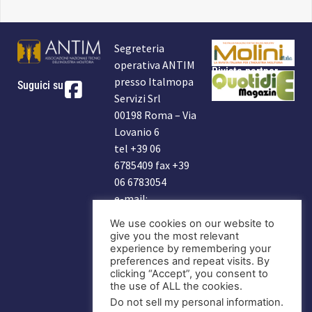
Segreteria
operativa ANTIM
Rivista partner
presso Italmopa
Suguici su
Servizi Srl
00198 Roma – Via
Lovanio 6
tel +39 06
6785409 fax +39
06 6783054
e-mail:
info@antim.it
We use cookies on our website to
indirizzo Antim:
give you the most relevant
antim2006@libero.it
experience by remembering your
preferences and repeat visits. By
clicking “Accept”, you consent to
DIVENTA
the use of ALL the cookies.
SOCIO
Do not sell my personal information
.