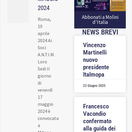
2024
Abbonati a Molini
Roma,
d'Italia
10
NEWS BREVI
aprile
2024 Ai
Vincenzo
Soci
Martinelli
A.N.T.I.M.
nuovo
Loro
presidente
Sedi Il
Italmopa
giorno
di
23 Giugno 2025
venerdì
17
maggio
Francesco
2024 è
Vacondio
convocata
confermato
a
alla guida dei