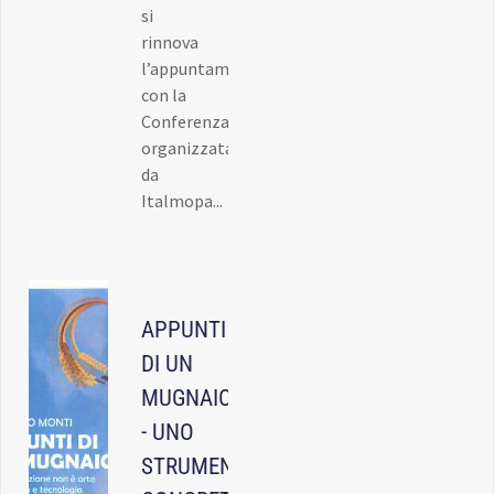
si
rinnova
l’appuntamento
con la
Conferenza
organizzata
da
Italmopa...
APPUNTI
DI UN
MUGNAIO
- UNO
STRUMENTO