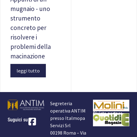
mugnaio - uno
strumento
concreto per
risolvere i
problemi della
macinazione
leggi tutto
Segreteria
operativa ANTIM
Rivista partner
presso Italmopa
Suguici su
Servizi Srl
00198 Roma – Via