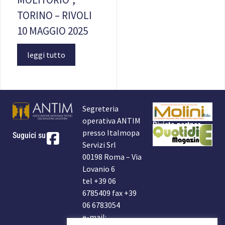
TORINO – RIVOLI
10 MAGGIO 2025
leggi tutto
Segreteria
operativa ANTIM
Rivista partner
presso Italmopa
Suguici su
Servizi Srl
00198 Roma – Via
Lovanio 6
tel +39 06
6785409 fax +39
06 6783054
e-mail: