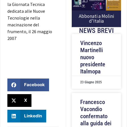
la Giornata Tecnica
dedicata alle Nuove
Abbonati a Molini
Tecnologie nella
d'Italia
macinazione del
NEWS BREVI
frumento, il
26 maggio
2007
Vincenzo
Martinelli
nuovo
presidente
Italmopa
23 Giugno 2025
Facebook
X
Francesco
Vacondio
confermato
LinkedIn
alla guida dei