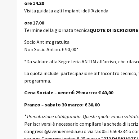
ore 14.30
Visita guidata agli Impianti dell’Azienda
ore 17.00
Termine della giornata tecnica
QUOTE DI ISCRIZIONE
Socio Antim: gratuita
Non Socio Antim: € 90,00*
*Da saldare alla Segreteria ANTIM all’arrivo, che rilasc
La quota include: partecipazione all’Incontro tecnico, 
programma.
Cena Sociale – venerdì 29 marzo: € 40,00
Pranzo – sabato 30 marzo: € 30,00
*
Prenotazione obbligatoria. Queste quote vanno saldate 
Per Iscriversi è necessario compilare la scheda di iscri
congressi@avenuemedia.eu o via fax 051 6564334 o co
sezione Congressi entro il 20 marzo 2019.
PARKHOTEL