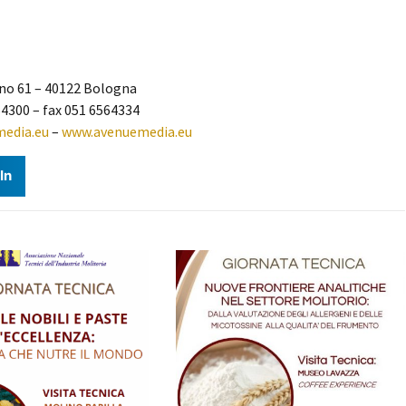
eno 61 – 40122 Bologna
64300 – fax 051 6564334
edia.eu
–
www.avenuemedia.eu
In