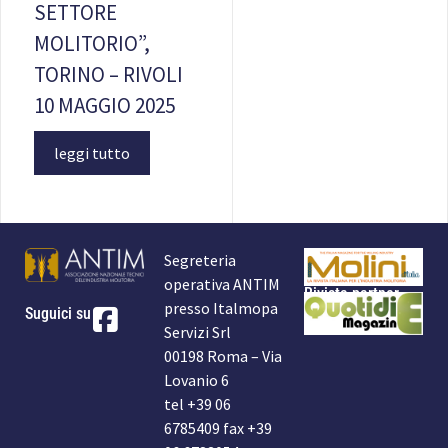
SETTORE
MOLITORIO”,
TORINO – RIVOLI
10 MAGGIO 2025
leggi tutto
Segreteria
operativa ANTIM
Rivista partner
presso Italmopa
Suguici su
Servizi Srl
00198 Roma – Via
Lovanio 6
tel +39 06
6785409 fax +39