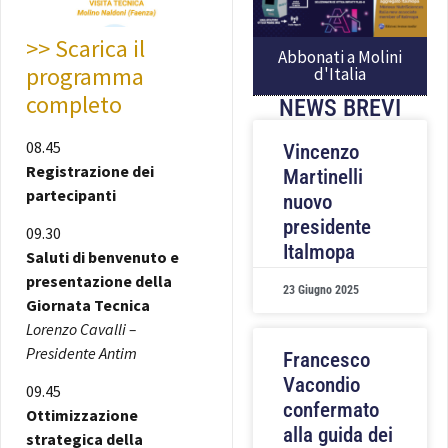
>> Scarica il
Abbonati a Molini
programma
d'Italia
completo
NEWS BREVI
08.45
Vincenzo
Registrazione dei
Martinelli
partecipanti
nuovo
presidente
09.30
Italmopa
Saluti di benvenuto e
presentazione della
23 Giugno 2025
Giornata Tecnica
Lorenzo Cavalli –
Presidente Antim
Francesco
Vacondio
09.45
confermato
Ottimizzazione
alla guida dei
strategica della