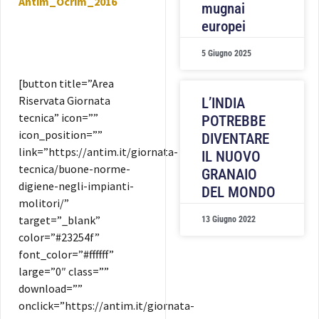
Antim_Ocrim_2016
mugnai
europei
5 Giugno 2025
[button title=”Area
Riservata Giornata
L’INDIA
tecnica” icon=””
POTREBBE
icon_position=””
DIVENTARE
link=”https://antim.it/giornata-
IL NUOVO
tecnica/buone-norme-
GRANAIO
digiene-negli-impianti-
DEL MONDO
molitori/”
target=”_blank”
13 Giugno 2022
color=”#23254f”
font_color=”#ffffff”
large=”0″ class=””
download=””
onclick=”https://antim.it/giornata-