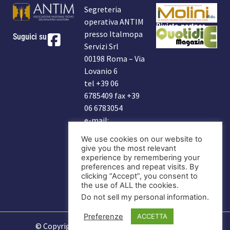
Segreteria
operativa ANTIM
Rivista partner
presso Italmopa
Suguici su
Servizi Srl
00198 Roma – Via
Lovanio 6
tel +39 06
6785409 fax +39
06 6783054
e-mail:
info@antim.it
We use cookies on our website to
indirizzo Antim:
give you the most relevant
antim2006@libero.it
experience by remembering your
preferences and repeat visits. By
clicking “Accept”, you consent to
DIVENTA
the use of ALL the cookies.
SOCIO
Do not sell my personal information
.
Preferenze
ACCETTA
© Copyright 2025 Antim |
Informativa Privacy