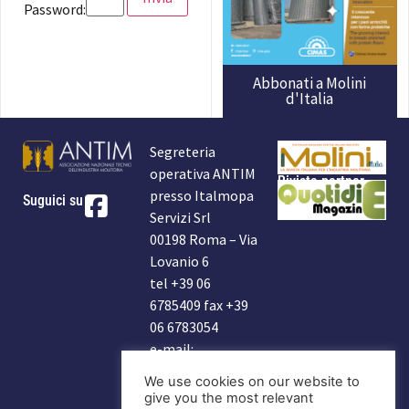
Password:
Abbonati a Molini
d'Italia
Segreteria
operativa ANTIM
Rivista partner
presso Italmopa
Suguici su
Servizi Srl
00198 Roma – Via
Lovanio 6
tel +39 06
6785409 fax +39
06 6783054
e-mail:
info@antim.it
We use cookies on our website to
indirizzo Antim:
give you the most relevant